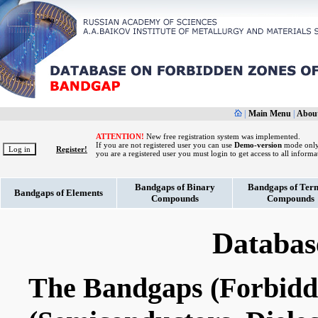
|
Main Menu
|
About
ATTENTION!
New free registration system was implemented.
If you are not registered user you can use
Demo-version
mode only.
Register!
you are a registered user you must login to get access to all inform
Bandgaps of Binary
Bandgaps of Ter
Bandgaps of Elements
Compounds
Compounds
Databas
The Bandgaps (Forbidde