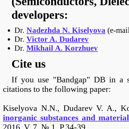
(Semiconductors, Diele
developers:
Dr.
Nadezhda N. Kiselyova
(e-mai
Dr.
Victor A. Dudarev
Dr.
Mikhail A. Korzhuev
Cite us
If you use "Bandgap" DB in a sc
citations to the following paper:
Kiselyova N.N., Dudarev V. A., 
inorganic substances and material
2016. V. 7. № 1. P.34-39.